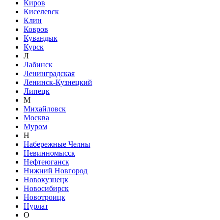
Киров
Киселевск
Клин
Ковров
Кувандык
Курск
Л
Лабинск
Ленинградская
Ленинск-Кузнецкий
Липецк
М
Михайловск
Москва
Муром
Н
Набережные Челны
Невинномысск
Нефтеюганск
Нижний Новгород
Новокузнецк
Новосибирск
Новотроицк
Нурлат
О