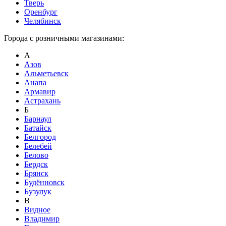
Тверь
Оренбург
Челябинск
Города с розничными магазинами:
А
Азов
Альметьевск
Анапа
Армавир
Астрахань
Б
Барнаул
Батайск
Белгород
Белебей
Белово
Бердск
Брянск
Будённовск
Бузулук
В
Видное
Владимир