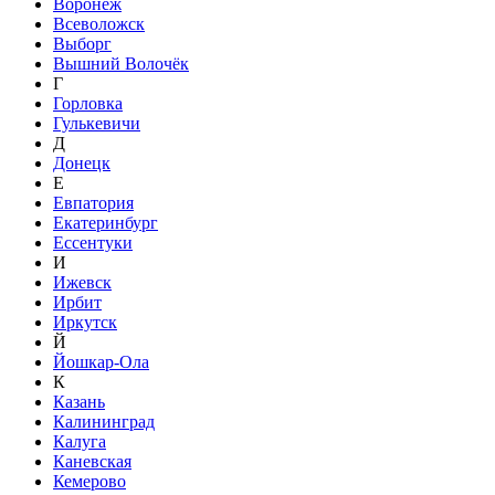
Воронеж
Всеволожск
Выборг
Вышний Волочёк
Г
Горловка
Гулькевичи
Д
Донецк
Е
Евпатория
Екатеринбург
Ессентуки
И
Ижевск
Ирбит
Иркутск
Й
Йошкар-Ола
К
Казань
Калининград
Калуга
Каневская
Кемерово