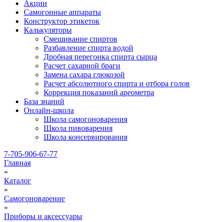
Акции
Самогонные аппараты
Конструктор этикеток
Калькуляторы
Cмешивание спиртов
Разбавление спирта водой
Дробная перегонка спирта сырца
Расчет сахарной браги
Замена сахара глюкозой
Расчет абсолютного спирта и отбора голов
Коррекция показаний ареометра
База знаний
Онлайн-школа
Школа самогоноварения
Школа пивоварения
Школа консервирования
7-705-906-67-77
Главная
»
Каталог
»
Самогоноварение
»
Приборы и аксессуары