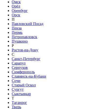
Омск
Орёл
Оренбург
Орск
П
Павловский Посад
Пенза
Пермь
Петропавловск
Пушкино
Р
Ростов-на-Дону
С
Санкт-Петербург
Сарапул
Серпухов
Симферополь
Славянск-на-Кубани
Сочи
Старый Оскол
Сургут
Сыктывкар
Т
Таганрог
Тверь