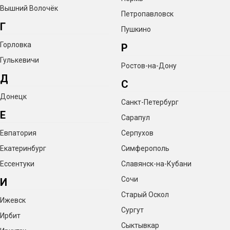
Вышний Волочёк
Петропавловск
Г
Пушкино
Горловка
Р
Гулькевичи
Ростов-на-Дону
Д
С
Донецк
Санкт-Петербург
Е
Сарапул
Евпатория
Серпухов
Екатеринбург
Симферополь
Ессентуки
Славянск-на-Кубани
Сочи
И
Старый Оскол
Ижевск
Сургут
Ирбит
Сыктывкар