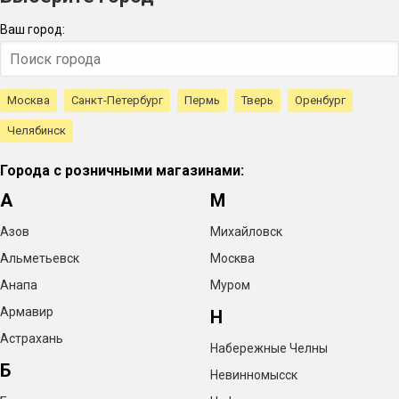
Ваш город:
Москва
Санкт-Петербург
Пермь
Тверь
Оренбург
Челябинск
Города с розничными магазинами:
А
М
Азов
Михайловск
Альметьевск
Москва
Анапа
Муром
Армавир
Н
Астрахань
Набережные Челны
Б
Невинномысск