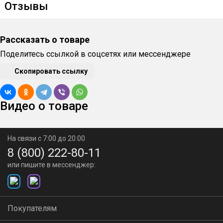
Отзывы
общая стоимость которых превышает его
номинал, покупатель доплачивает недостающую
Рассказать о товаре
сумму.
Поделитесь ссылкой в соцсетях или мессенджере
Подарочный сертификат не подлежит
Скопировать ссылку
перепродаже, возврату или обмену на денежные
средства, а в случае потери не восстанавливается.
Видео о товаре
Полная информация о правилах продажи товаров
с использованием подарочных сертификатов в
На связи с 7:00 до 20:00
наших магазинах и по телефону 8-800-222-80-11.
8 (800) 222-80-11
Покупка подарочного сертификата возможна
или пишите в мессенджер:
только за его номинал в рублях, скидки по
текущим акциям — не учитываются.
Покупателям