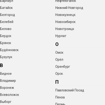
Барнаул
Нефтеюганск
Батайск
Нижний Новгород
Белгород
Новокузнецк
Белебей
Новосибирск
Белово
Новотроицк
Бердск
Нурлат
Брянск
О
Будённовск
Омск
Бузулук
Орёл
В
Оренбург
Видное
Орск
Владимир
П
Воронеж
Павловский Посад
Всеволожск
Пенза
Выборг
Пермь