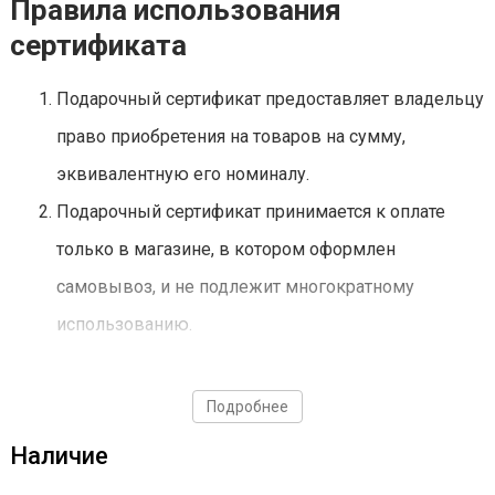
Правила использования
сертификата
Подарочный сертификат предоставляет владельцу
право приобретения на товаров на сумму,
эквивалентную его номиналу.
Подарочный сертификат принимается к оплате
только в магазине, в котором оформлен
самовывоз, и не подлежит многократному
использованию.
При оплате подарочным сертификатом товаров
общей стоимостью ниже его номинала разница в
Подробнее
денежном эквиваленте не компенсируется.
Наличие
При оплате подарочным сертификатом товаров,