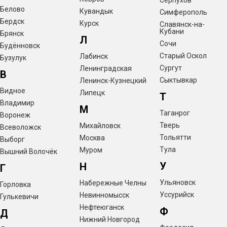
Серпухов
Белово
Кувандык
Симферополь
Бердск
Курск
Славянск-на-
Кубани
Брянск
Л
Сочи
Будённовск
Старый Оскол
Лабинск
Бузулук
Сургут
Ленинградская
В
Сыктывкар
Ленинск-Кузнецкий
Видное
Липецк
Т
Владимир
М
Таганрог
Воронеж
Тверь
Михайловск
Всеволожск
Тольятти
Москва
Выборг
Тула
Муром
Вышний Волочёк
У
Н
Г
Ульяновск
Набережные Челны
Горловка
Уссурийск
Невинномысск
Гулькевичи
Нефтеюганск
Ф
Д
Нижний Новгород