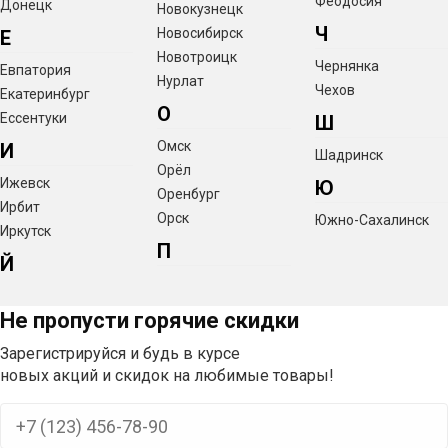
Феодосия
Донецк
Новокузнецк
Ч
Новосибирск
Е
Новотроицк
Чернянка
Евпатория
Нурлат
Чехов
Екатеринбург
О
Ессентуки
Ш
Омск
И
Шадринск
Орёл
Ижевск
Ю
Оренбург
Ирбит
Орск
Южно-Сахалинск
Иркутск
П
Й
Не пропусти горячие скидки
Зарегистрируйся и будь в курсе
новых акций и скидок на любимые товары!