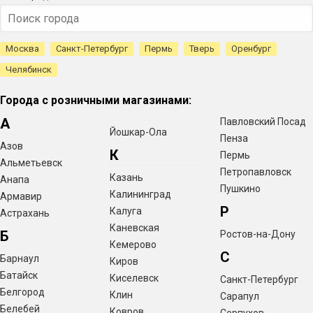
Москва
Санкт-Петербург
Пермь
Тверь
Оренбург
Челябинск
Города с розничными магазинами:
А
Павловский Посад
Йошкар-Ола
Пенза
Азов
К
Пермь
Альметьевск
Петропавловск
Казань
Анапа
Пушкино
Калининград
Армавир
Р
Калуга
Астрахань
Каневская
Б
Ростов-на-Дону
Кемерово
С
Барнаул
Киров
Батайск
Киселевск
Санкт-Петербург
Белгород
Клин
Сарапул
Белебей
Ковров