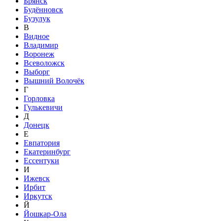
Брянск
Будённовск
Бузулук
В
Видное
Владимир
Воронеж
Всеволожск
Выборг
Вышний Волочёк
Г
Горловка
Гулькевичи
Д
Донецк
Е
Евпатория
Екатеринбург
Ессентуки
И
Ижевск
Ирбит
Иркутск
Й
Йошкар-Ола