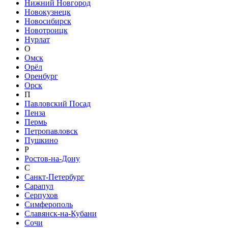
Нижний Новгород
Новокузнецк
Новосибирск
Новотроицк
Нурлат
О
Омск
Орёл
Оренбург
Орск
П
Павловский Посад
Пенза
Пермь
Петропавловск
Пушкино
Р
Ростов-на-Дону
С
Санкт-Петербург
Сарапул
Серпухов
Симферополь
Славянск-на-Кубани
Сочи