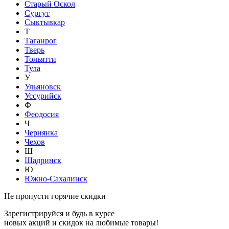
Старый Оскол
Сургут
Сыктывкар
Т
Таганрог
Тверь
Тольятти
Тула
У
Ульяновск
Уссурийск
Ф
Феодосия
Ч
Чернянка
Чехов
Ш
Шадринск
Ю
Южно-Сахалинск
Не пропусти горячие скидки
Зарегистрируйся и будь в курсе
новых акций и скидок на любимые товары!