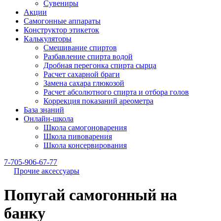
Сувениры
Акции
Самогонные аппараты
Конструктор этикеток
Калькуляторы
Cмешивание спиртов
Разбавление спирта водой
Дробная перегонка спирта сырца
Расчет сахарной браги
Замена сахара глюкозой
Расчет абсолютного спирта и отбора голов
Коррекция показаний ареометра
База знаний
Онлайн-школа
Школа самогоноварения
Школа пивоварения
Школа консервирования
7-705-906-67-77
Прочие аксессуары
Попугай самогонный на
банку