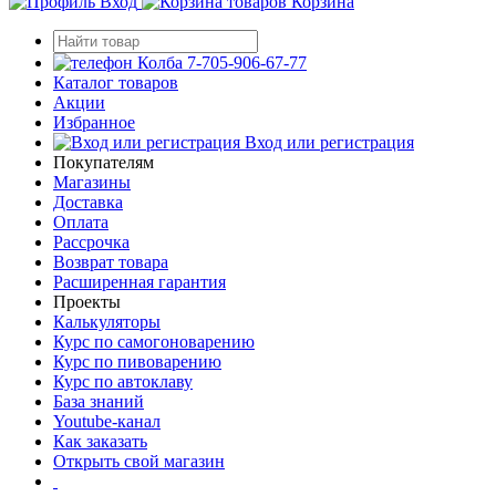
Вход
Корзина
7-705-906-67-77
Каталог товаров
Акции
Избранное
Вход или регистрация
Покупателям
Магазины
Доставка
Оплата
Рассрочка
Возврат товара
Расширенная гарантия
Проекты
Калькуляторы
Курс по самогоноварению
Курс по пивоварению
Курс по автоклаву
База знаний
Youtube-канал
Как заказать
Открыть свой магазин