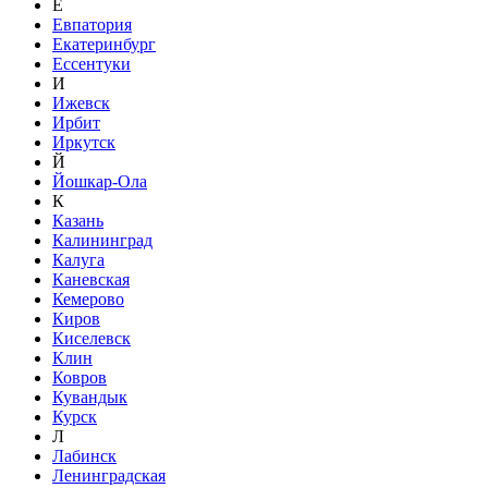
Е
Евпатория
Екатеринбург
Ессентуки
И
Ижевск
Ирбит
Иркутск
Й
Йошкар-Ола
К
Казань
Калининград
Калуга
Каневская
Кемерово
Киров
Киселевск
Клин
Ковров
Кувандык
Курск
Л
Лабинск
Ленинградская