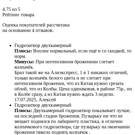
4.75
из
5
Рейтинг товара
Оценка покупателей рассчитана
на основании
4 отзывов
.
Гидрозатвор двухкамерный
Плюсы:
Вполне нормальный, если ещё и со скидкой, то
норм.
Минусы:
При интенсивном брожениии слетает
колпачёк.
Брал такой же на Алиэкспресс, 1 в 1 никаких отличий,
только колпачёк белого цвета и не слетает при
интенсивном брожении, что из Китая нужно срезать
облой, что из Колбы. Цена одинаковая, в районе 75р., но
в Колбе сразу, а из Китая нужно ждать 3 недели.
17.07.2025,
Алексей
Гидрозатвор двухкамерный
Плюсы:
Двухкамерный гидрозатвор показывает лучше,
на последней стадии брожения. Пузырьку ни что не
мешает поднялся по лабиринту пластика, в отличии
колпачкового гидрозатвора, где пузырьку на окончании
брожения тяжело поднять колпачок .