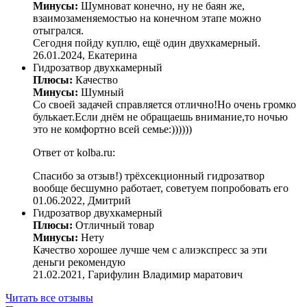
Минусы:
Шумноват конечно, ну не баян же,
взаимозаменяемостью на конечном этапе можно
отыгрался.
Сегодня пойду куплю, ещё один двухкамерный.
26.01.2024,
Екатерина
Гидрозатвор двухкамерный
Плюсы:
Качество
Минусы:
Шумный
Со своей задачей справляется отлично!Но очень громко
булькает.Если днём не обращаешь внимание,то ночью
это не комфортно всей семье:))))))
Ответ от kolba.ru:
Спасибо за отзыв!) трёхсекционный гидрозатвор
вообще бесшумно работает, советуем попробовать его
01.06.2022,
Дмитрий
Гидрозатвор двухкамерный
Плюсы:
Отличный товар
Минусы:
Нету
Качество хорошее лучше чем с алиэкспресс за эти
деньги рекомендую
21.02.2021,
Гарифулин Владимир маратович
Читать все отзывы