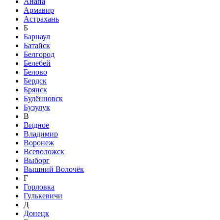
Анапа
Армавир
Астрахань
Б
Барнаул
Батайск
Белгород
Белебей
Белово
Бердск
Брянск
Будённовск
Бузулук
В
Видное
Владимир
Воронеж
Всеволожск
Выборг
Вышний Волочёк
Г
Горловка
Гулькевичи
Д
Донецк