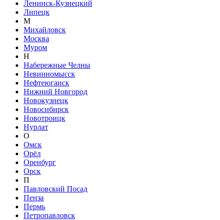
Ленинск-Кузнецкий
Липецк
М
Михайловск
Москва
Муром
Н
Набережные Челны
Невинномысск
Нефтеюганск
Нижний Новгород
Новокузнецк
Новосибирск
Новотроицк
Нурлат
О
Омск
Орёл
Оренбург
Орск
П
Павловский Посад
Пенза
Пермь
Петропавловск