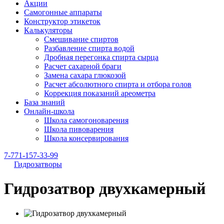
Акции
Самогонные аппараты
Конструктор этикеток
Калькуляторы
Cмешивание спиртов
Разбавление спирта водой
Дробная перегонка спирта сырца
Расчет сахарной браги
Замена сахара глюкозой
Расчет абсолютного спирта и отбора голов
Коррекция показаний ареометра
База знаний
Онлайн-школа
Школа самогоноварения
Школа пивоварения
Школа консервирования
7-771-157-33-99
Гидрозатворы
Гидрозатвор двухкамерный