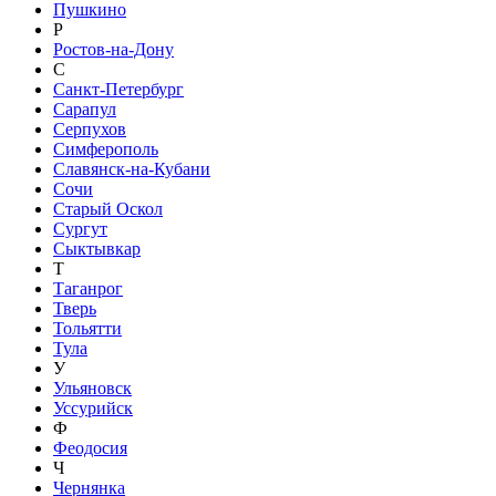
Пушкино
Р
Ростов-на-Дону
С
Санкт-Петербург
Сарапул
Серпухов
Симферополь
Славянск-на-Кубани
Сочи
Старый Оскол
Сургут
Сыктывкар
Т
Таганрог
Тверь
Тольятти
Тула
У
Ульяновск
Уссурийск
Ф
Феодосия
Ч
Чернянка